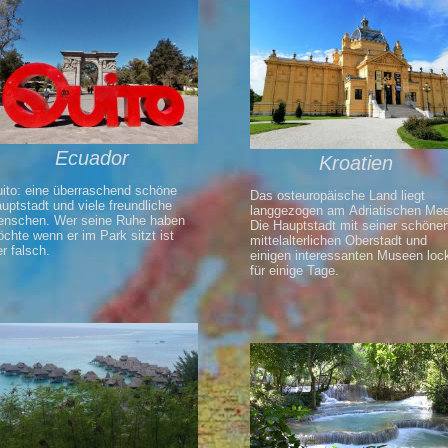
Ecuador
Kroatien
ito: eine überraschend schöne
Das osteuropäische Land liegt
uptstadt und viele freundliche
langgezogen am Adriatischen Mee
nschen. Wer seine Ruhe haben
Die Hauptstadt mit seiner schöne
chte wenn er im Park sitzt ist
mittelalterlichen Oberstadt und
er falsch.
einigen interessanten Museen loc
für einige Tage.