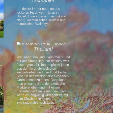
Tasmanien
Ich denke immer noch an den
leckeren Fisch vom Hafen in
Hobart. Eine schöne Insel mit viel
Natur, Tasmanischen Teufeln und
zutraulichen Wallabys.
Thailand
r.
n
Wer einen Thailandurlaub macht und
nur am Strand liegt hat definitiv was
kt
falsch gemacht. Ich empfehle jeden
von den Toruristengebieten
wegzubleiben und Land und Leute
lieber in den weniger erschlossenen
Orten kennenzulernen. Dann kann
man einsame Strände, exotische
Märkte erleben und mit einem
Elefanten im See planschen. Und
wenn es langweilig wird geht es mit
dem Slowboat in einer
zweitagesfahrt nach Laos.