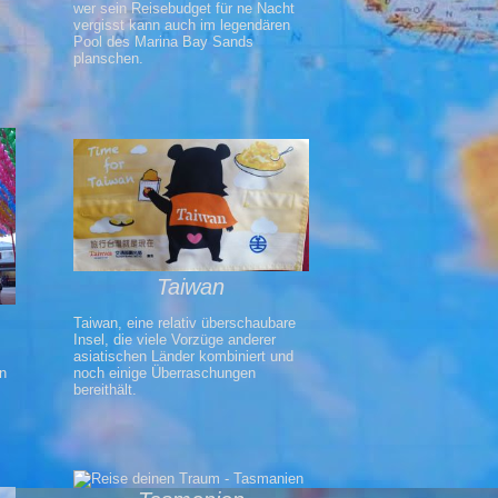
wer sein Reisebudget für ne Nacht
vergisst kann auch im legendären
Pool des Marina Bay Sands
planschen.
Taiwan
Taiwan, eine relativ überschaubare
Insel, die viele Vorzüge anderer
asiatischen Länder kombiniert und
noch einige Überraschungen
n
bereithält.