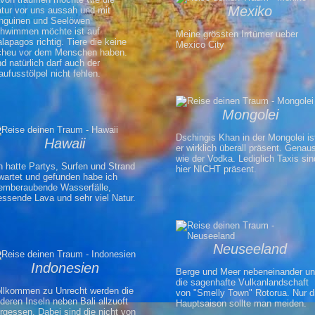
Mexiko
tur vor uns aussah und mit
nguinen und Seelöwen
hwimmen möchte ist auf
Meine grössten Irrtümer ueber
lapagos richtig. Tiere die keine
Mexico City
heu vor dem Menschen haben.
d natürlich darf auch der
aufusstölpel nicht fehlen.
Mongolei
Dschingis Khan in der Mongolei is
Hawaii
er wirklich überall präsent. Genau
wie der Vodka. Lediglich Taxis sin
h hatte Partys, Surfen und Strand
hier NICHT präsent.
wartet und gefunden habe ich
emberaubende Wasserfälle,
iessende Lava und sehr viel Natur.
Neuseeland
Indonesien
Berge und Meer nebeneinander u
die sagenhafte Vulkanlandschaft
llkommen zu Unrecht werden die
von "Smelly Town" Rotorua. Nur d
deren Inseln neben Bali allzuoft
Hauptsaison sollte man meiden.
rgessen. Dabei sind die nicht von