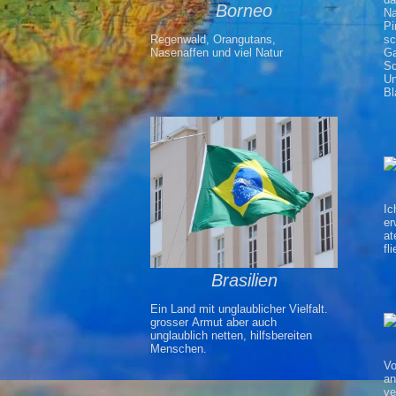
Borneo
Na
Pi
Regenwald, Orangutans,
sc
Nasenaffen und viel Natur
Ga
Sc
Un
Bl
Ic
er
at
fl
Brasilien
Ein Land mit unglaublicher Vielfalt.
grosser Armut aber auch
unglaublich netten, hilfsbereiten
Menschen.
Vo
an
ve