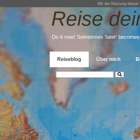
Mit der Nutzung dieser
Reise de
Do it now! Sometimes 'later' becomes 
Reiseblog
Über mich
B