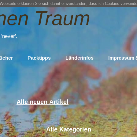
 Webseite erklaeren Sie sich damit einverstanden, dass ich Cookies verwende
inen Traum
'never'.
ücher
Packtipps
Länderinfos
Impressum 
Alle neuen Artikel
Alle Kategorien