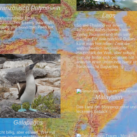
ranzösisch Polynesien
Laos
dsee, relaxte Leute,
anzösisches Essen, traumhafte
So wie Thailand vor einem
rände und wenn man Pech hat:
Jahrzehnt wahrscheinlich war:
el Regen
Wenig Touristen und alles sehr
günstig. Für eine handvoll Dollars
kann man hier leben. Zwar die
wahrscheinlich langweiligste
Hauptstadt der Welt, aber sobald
man die hinter sich gelassen hat
erwartet einen unberührte Natur u
französische Baguettes :-)
Malaysien
Das Land der Shoppingcenter und
leckerem Gebäck.
Galapagos
cht billig, aber es wert. Wer mal
von träumen möchte wie die