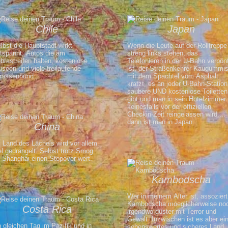
Chile
Japan
lbst die Hauptstadt wirkt
Wenn die Leute auf der Rolltreppe
tspannt, Autos die am
streng links stehen, das
brastreifen halten, kostenlose
Telefonieren in der U-Bahn verpön
seen und viele freilaufende
ist, der Straßenkehrer Kaugummi
rassenhund
mit dem Spachtel vom Asphalt
kratzt, es an jeder U-Bahn-Station
saubere UND kostenlose Toiletten
gibt und man in sein Hotelzimmer
keinesfalls vor der offiziellen
Checkin-Zeit reingelassen wird....
dann ist man in Japan.
China
 Land des Lächels wird vor allem
el gedrängelt. Selbst trotz Smog
t Shanghai einen Stopover wert.
Kambodscha
Wer in meinem Alter ist, assoziert
Kambodscha moeglicherweise no
Costa Rica
irgendwo düster mit Terror und
Gewalt. Inzwischen ist es aber ei
 gleichen Tag im Pazifik und in
sehenswertes und sicheres Land