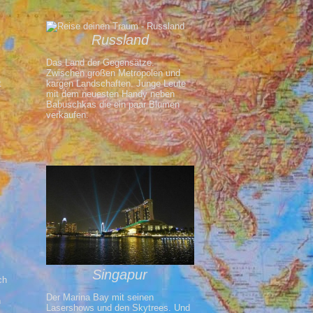
Russland
Das Land der Gegensätze.
Zwischen großen Metropolen und
t
kargen Landschaften. Junge Leute
s
mit dem neuesten Handy neben
Babuschkas die ein paar Blumen
verkaufen.
Singapur
ch
Der Marina Bay mit seinen
n
Lasershows und den Skytrees. Und