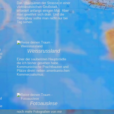
Das Überqueren der Strasse in einer
vietnamesischen Großstadt
erfordert anfangs einigen Mut. Aber
man gewöhnt sich dran. Und die
Halongbay sollte man nicht nur bei
Tag sehen.
t
Weissrussland
so
d
Einer der saubersten Hauptstädte
die ich bisher gesehen habe.
Kommunistische Prachtbauten und
Plätze direkt neben amerikanischen
Kommerzialismus.
nd
Fotoauslese
ie
noch mehr Fotografien von mir