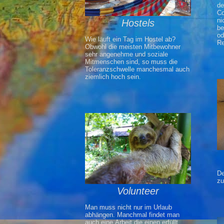
de
Co
ni
Hostels
be
od
Wie läuft ein Tag im Hostel ab?
Re
Obwohl die meisten Mitbewohner
sehr angenehme und soziale
Mitmenschen sind, so muss die
Toleranzschwelle manchesmal auch
ziemlich hoch sein.
De
z
Volunteer
Man muss nicht nur im Urlaub
abhängen. Manchmal findet man
auch eine Arbeit die einen erfüllt