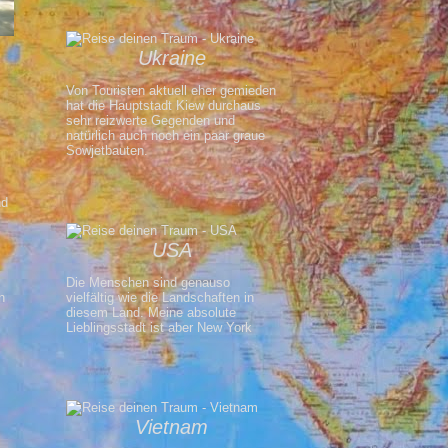
Ukraine
Von Touristen aktuell eher gemieden
hat die Hauptstadt Kiew durchaus
sehr reizwerte Gegenden und
natürlich auch noch ein paar graue
Sowjetbauten.
nd
USA
Die Menschen sind genauso
vielfältig wie die Landschaften in
diesem Land. Meine absolute
Lieblingsstadt ist aber New York
Vietnam