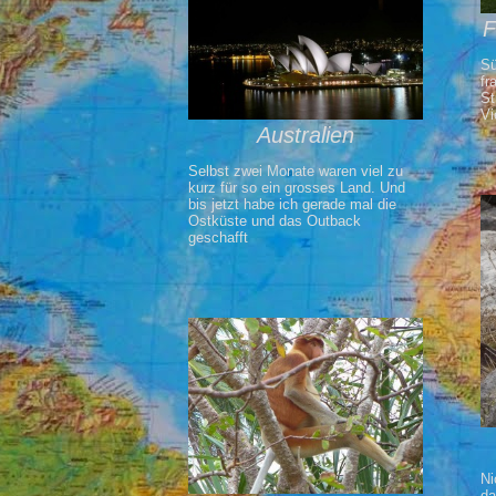
F
Sü
fr
St
Vi
Australien
Selbst zwei Monate waren viel zu
kurz für so ein grosses Land. Und
bis jetzt habe ich gerade mal die
Ostküste und das Outback
geschafft
Ni
da