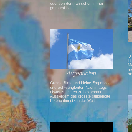
oder von der man schon immer
geträumt hat.
Qu
Ha
Me
mö
Argentinien
hi
Grosse Biere und kleine Empanada
und Schwierigkeiten Nachmittags
etwas zu essen zu bekommen.
Ausserdem das grösste stillgelegte
Eisenbahnnetz in der Welt