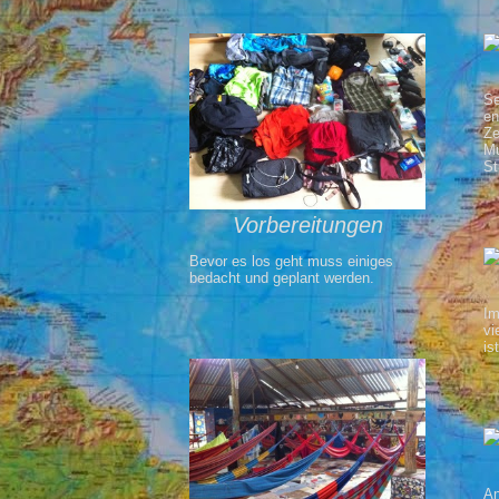
Se
en
Ze
Mu
St
Vorbereitungen
Bevor es los geht muss einiges
bedacht und geplant werden.
Im
vi
is
An