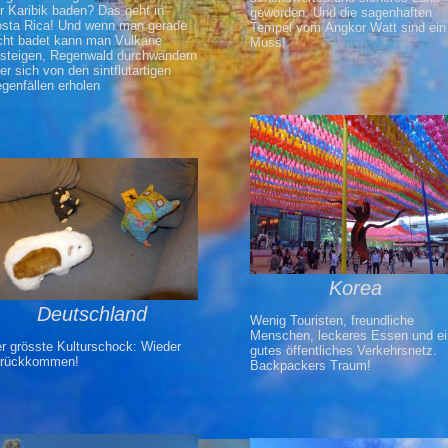
r Karibik baden? Das geht in
geworden. Und die sagenhaften
sta Rica! Und wenn man gerade
Tempel vom Angkor Watt sind ein
cht badet kann man Vulkane
Muss!
steigen, Regenwald durchwandern
er sich von den sintflutartigen
genfällen erholen
Korea
Deutschland
Wenig Touristen, freundliche
Menschen, leckeres Essen und ei
r grösste Kulturschock: Wieder
gutes öffentliches Verkehrsnetz.
urückkommen!
Backpackers Traum!